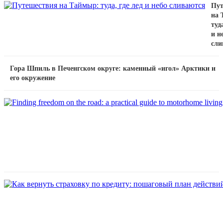
Пут
на 
туда
и н
сли
Гора Шпиль в Печенгском округе: каменный «игол» Арктики и
его окружение