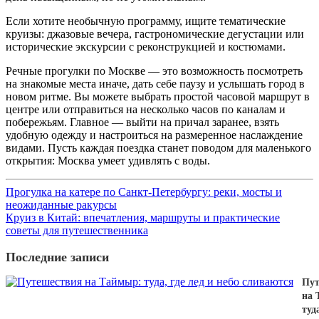
Если хотите необычную программу, ищите тематические
круизы: джазовые вечера, гастрономические дегустации или
исторические экскурсии с реконструкцией и костюмами.
Речные прогулки по Москве — это возможность посмотреть
на знакомые места иначе, дать себе паузу и услышать город в
новом ритме. Вы можете выбрать простой часовой маршрут в
центре или отправиться на несколько часов по каналам и
побережьям. Главное — выйти на причал заранее, взять
удобную одежду и настроиться на размеренное наслаждение
видами. Пусть каждая поездка станет поводом для маленького
открытия: Москва умеет удивлять с воды.
Прогулка на катере по Санкт-Петербургу: реки, мосты и
неожиданные ракурсы
Круиз в Китай: впечатления, маршруты и практические
советы для путешественника
Последние записи
Пут
на 
туда