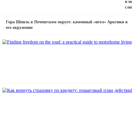
и н
сли
Гора Шпиль в Печенгском округе: каменный «игол» Арктики и
его окружение