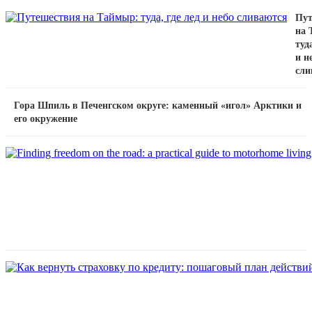
Пут
на 
туда
и н
сли
Гора Шпиль в Печенгском округе: каменный «игол» Арктики и
его окружение