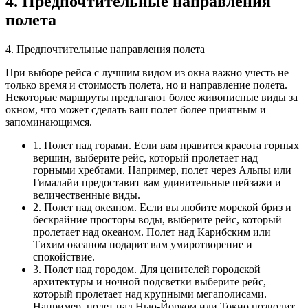
4. Предпочтительные направления
полета
4. Предпочтительные направления полета
При выборе рейса с лучшим видом из окна важно учесть не
только время и стоимость полета, но и направление полета.
Некоторые маршруты предлагают более живописные виды за
окном, что может сделать ваш полет более приятным и
запоминающимся.
1. Полет над горами. Если вам нравится красота горных
вершин, выберите рейс, который пролетает над
горными хребтами. Например, полет через Альпы или
Гималайи предоставит вам удивительные пейзажи и
величественные виды.
2. Полет над океаном. Если вы любите морской бриз и
бескрайние просторы воды, выберите рейс, который
пролетает над океаном. Полет над Карибским или
Тихим океаном подарит вам умиротворение и
спокойствие.
3. Полет над городом. Для ценителей городской
архитектуры и ночной подсветки выберите рейс,
который пролетает над крупными мегаполисами.
Например, полет над Нью-Йорком или Токио позволит