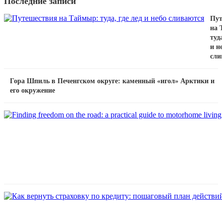
Последние записи
Пут
на 
туда
и н
сли
Гора Шпиль в Печенгском округе: каменный «игол» Арктики и
его окружение