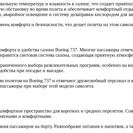
альную температуру и влажность в салоне, что создает приятну
ую обстановку во время полета и обеспечивает комфортный отды
, аварийное освещение и систему дозаправки кислородом для з
вень комфорта и безопасности, что делает полеты на этом само
форта и удобства салона Boeing 737. Многие пассажиры отмеча
 нравится световая система салона, создающая приятную атмосф
аниченного выбора развлекательных программ, особенно на кор
удобства при посадке и высадке.
и полетом на Boeing 737 и отмечают дружелюбный персонал и к
пассажиры при выборе этой модели самолета.
 комфортное пространство для коротких и средних перелетов. Со
риятными и комфортными.
ия пассажиров на борту. Разнообразие питания и напитков, а т