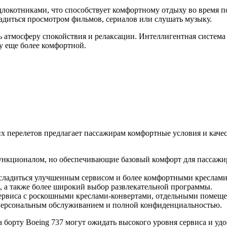
локотниками, что способствует комфортному отдыху во время п
адиться просмотром фильмов, сериалов или слушать музыку.
ь атмосферу спокойствия и релаксации. Интеллигентная систем
ку еще более комфортной.
их перелетов предлагает пассажирам комфортные условия и каче
ункционалом, но обеспечивающие базовый комфорт для пассажиро
асладиться улучшенным сервисом и более комфортными креслами 
, а также более широкий выбор развлекательной программы.
сервиса с роскошными креслами-конвертами, отдельными помещ
 персональным обслуживанием и полной конфиденциальностью.
борту Boeing 737 могут ожидать высокого уровня сервиса и удоб