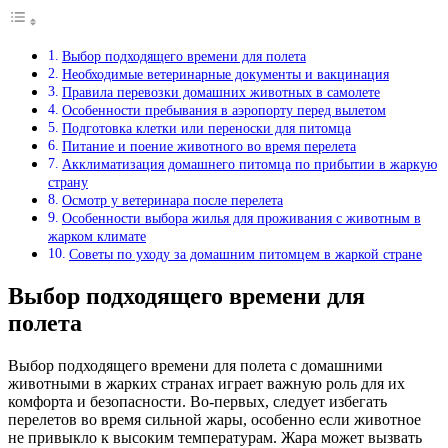
Выбор подходящего времени для полета
Необходимые ветеринарные документы и вакцинация
Правила перевозки домашних животных в самолете
Особенности пребывания в аэропорту перед вылетом
Подготовка клетки или переноски для питомца
Питание и поение животного во время перелета
Акклиматизация домашнего питомца по прибытии в жаркую
страну
Осмотр у ветеринара после перелета
Особенности выбора жилья для проживания с животным в
жарком климате
Советы по уходу за домашним питомцем в жаркой стране
Выбор подходящего времени для
полета
Выбор подходящего времени для полета с домашними
животными в жарких странах играет важную роль для их
комфорта и безопасности. Во-первых, следует избегать
перелетов во время сильной жары, особенно если животное
не привыкло к высоким температурам. Жара может вызвать