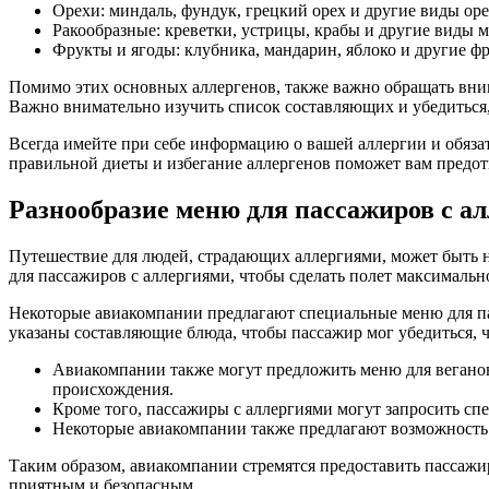
Орехи: миндаль, фундук, грецкий орех и другие виды ор
Ракообразные: креветки, устрицы, крабы и другие виды 
Фрукты и ягоды: клубника, мандарин, яблоко и другие ф
Помимо этих основных аллергенов, также важно обращать вним
Важно внимательно изучить список составляющих и убедиться,
Всегда имейте при себе информацию о вашей аллергии и обяза
правильной диеты и избегание аллергенов поможет вам предо
Разнообразие меню для пассажиров с а
Путешествие для людей, страдающих аллергиями, может быть н
для пассажиров с аллергиями, чтобы сделать полет максималь
Некоторые авиакомпании предлагают специальные меню для па
указаны составляющие блюда, чтобы пассажир мог убедиться, ч
Авиакомпании также могут предложить меню для веганов
происхождения.
Кроме того, пассажиры с аллергиями могут запросить сп
Некоторые авиакомпании также предлагают возможность п
Таким образом, авиакомпании стремятся предоставить пассажи
приятным и безопасным.