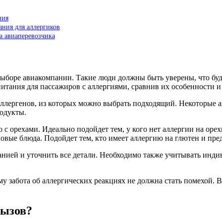
ния
ния для аллергиков
ча авиаперевозчика
ыборе авиакомпании. Такие люди должны быть уверены, что бу
питания для пассажиров с аллергиями, сравнив их особенности и
ллергенов, из которых можно выбрать подходящий. Некоторые 
родукты.
 с орехами. Идеально подойдет тем, у кого нет аллергии на орех
вые блюда. Подойдет тем, кто имеет аллергию на глютен и пре
нией и уточнить все детали. Необходимо также учитывать инди
му забота об аллергических реакциях не должна стать помехой.
вызов?