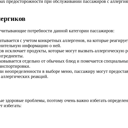
ах предосторожности при обслуживании пассажиров с аллергиям
лергиков
учитывающие потребности данной категории пассажиров:
тывается с учетом конкретных аллергенов, на которые реагиру
лнительную информацию о ней.
ов исключает продукты, которые могут вызвать аллергическую 
нгредиенты.
аковывается отдельно от обычных блюд и помечается специальн
ранспортировки.
ли неопределенности в выборе меню, пассажиру могут предоста
аллергических реакций.
ые здоровые проблемы, поэтому очень важно избегать определе
т избегать: