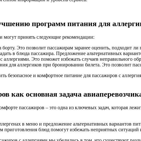
учшению программ питания для аллерги
и могут принять следующие рекомендации:
борту. Это позволит пассажирам заранее оценить, подходит ли п
адать в блюда пассажира. Предложение альтернативных вариант
с аллергиями. Это поможет избежать случаев неправильного об
я для аллергиков при бронировании билета. Это позволит пасса
ь безопасное и комфортное питание для пассажиров с аллергия
ров как основная задача авиаперевозчик
комфорте пассажиров – это одна из ключевых задач, которая лежи
ргенах в меню и предложение альтернативных вариантов питания
ом приготовления блюд помогут избежать неприятных ситуаций и
ажиров с аллергиями мы убедились в том, что существуют разл