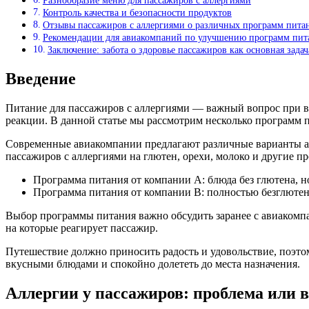
Разнообразие меню для пассажиров с аллергиями
Контроль качества и безопасности продуктов
Отзывы пассажиров с аллергиями о различных программ пита
Рекомендации для авиакомпаний по улучшению программ пита
Заключение: забота о здоровье пассажиров как основная зада
Введение
Питание для пассажиров с аллергиями — важный вопрос при в
реакции. В данной статье мы рассмотрим несколько программ 
Современные авиакомпании предлагают различные варианты а
пассажиров с аллергиями на глютен, орехи, молоко и другие п
Программа питания от компании A: блюда без глютена, но
Программа питания от компании B: полностью безглютено
Выбор программы питания важно обсудить заранее с авиакомпа
на которые реагирует пассажир.
Путешествие должно приносить радость и удовольствие, поэто
вкусными блюдами и спокойно долететь до места назначения.
Аллергии у пассажиров: проблема или 