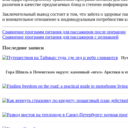
различия в качестве предлагаемых блюд и степени информирова
Заключительный вывод состоит в том, что забота о здоровье п
и внимательное отношение к индивидуальным потребностям кли
Сравнение программ питания для пассажиров после операции
Сравнение программ питания для пассажиров с целиакией
Последние записи
Пут
Гора Шпиль в Печенгском округе: каменный «игол» Арктики и е