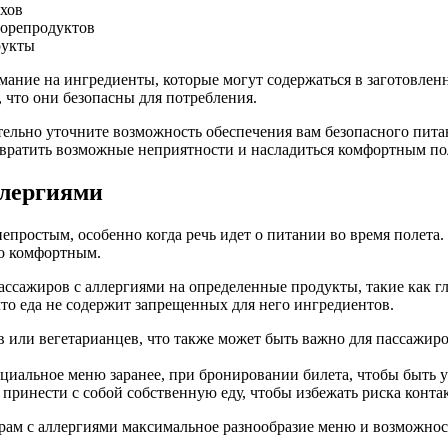
ехов
морепродуктов
рукты
ание на ингредиенты, которые могут содержаться в заготовленн
 что они безопасны для потребления.
тельно уточните возможность обеспечения вам безопасного пит
твратить возможные неприятности и насладиться комфортным по
ллергиями
епростым, особенно когда речь идет о питании во время полет
но комфортным.
ссажиров с аллергиями на определенные продукты, такие как г
то еда не содержит запрещенных для него ингредиентов.
 или вегетарианцев, что также может быть важно для пассажир
ециальное меню заранее, при бронировании билета, чтобы быть 
ринести с собой собственную еду, чтобы избежать риска контак
рам с аллергиями максимальное разнообразие меню и возможност