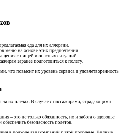
ков
редлагаемая еда для их аллергии.
ов меню на основе этих предпочтений.
ращения с пищей и опасных ситуаций.
жирам заранее подготовиться к полету.
ми, что повысит их уровень сервиса и удовлетворенность
а
т на их плечах. В случае с пассажирами, страдающими
 – это не только обязанность, но и забота о здоровье
 обеспечить безопасность полетов.
ичия в подходе авиакомпаний к этой проблеме. Видные